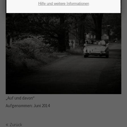
Lorem ipsum dolor sit amet:
Hilfe und weitere Informationen
24h
/ 365days
We offer support for our customers
Mon - Fri 8:00am - 5:00pm
(GMT +1)
Get in touch
Cybersteel Inc.
376-293 City Road, Suite 600
San Francisco, CA 94102
„Auf und davon“
Have any questions?
Aufgenommen: Juni 2014
+44 1234 567 890
Drop us a line
Zurück