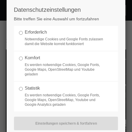
Datenschutzeinstellungen
Login
Bitte treffen Sie eine Auswahl um fortzufahren
Benutzername
Erforderlich
SL
Notwendige Cookies und Google Fonts zulassen
damit die Website korrekt funktioniert
Passwort
Komfort
Es werden notwendige Cookies, Google Fonts,
Google Maps, OpenStreetMap und Youtube
geladen
Statistik
Anmelden
Es werden notwendige Cookies, Google Fonts,
Google Maps, OpenStreetMap, Youtube und
Google Analytics geladen
Register
|
Lost your password?
Support