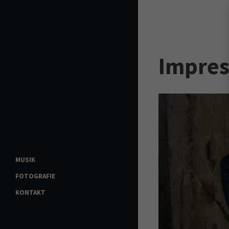
Login
Benutzername
Impre
Passwort
MUSIK
Anmelden
FOTOGRAFIE
KONTAKT
Register
|
Lost your p