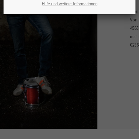
Hilfe und weitere Informationen
Mori
Von 
4565
mail
0236