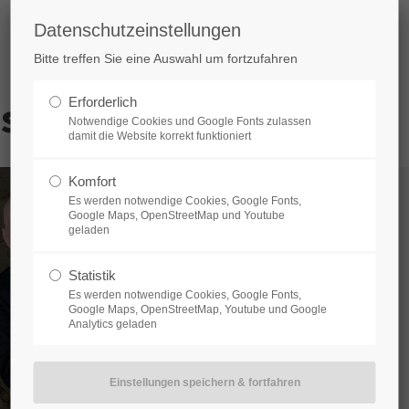
Datenschutzeinstellungen
Support
Get in
Bitte treffen Sie eine Auswahl um fortzufahren
Lorem ipsum dolor sit amet:
Cybersteel
ssum
Erforderlich
376-293 Cit
Notwendige Cookies und Google Fonts zulassen
damit die Website korrekt funktioniert
San Franci
24h
Komfort
Have a
/ 365days
Es werden notwendige Cookies, Google Fonts,
+44 12
Google Maps, OpenStreetMap und Youtube
geladen
Drop u
info@
Statistik
We offer support for our customers
Es werden notwendige Cookies, Google Fonts,
Google Maps, OpenStreetMap, Youtube und Google
Mon - Fri 8:00am - 5:00pm
(GMT
Analytics geladen
+1)
assword?