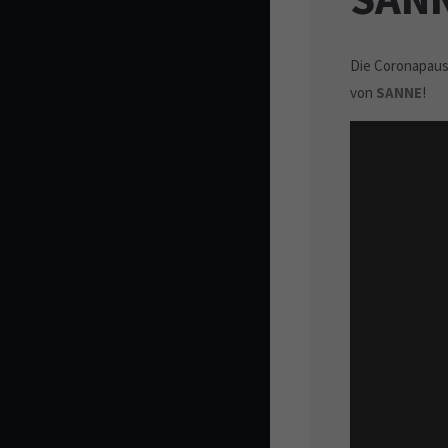
Die Coronapaus
von
SANNE
!