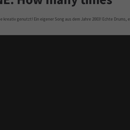
e kreativ genutzt! Ein eigener Song aus dem Jahre 2003! Echte Drums,