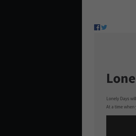
Lone
Lonely Days wil
At a time when 