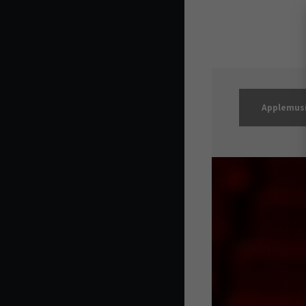
Login
Benutzername
Applemus
Passwort
Anmelden
Register
|
Lost your p