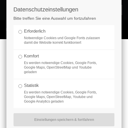
Datenschutzeinstellungen
Login
Bitte treffen Sie eine Auswahl um fortzufahren
Benutzername
Datenschutz
Impressum
Erforderlich
Notwendige Cookies und Google Fonts zulassen
damit die Website korrekt funktioniert
Passwort
Komfort
Es werden notwendige Cookies, Google Fonts,
Google Maps, OpenStreetMap und Youtube
geladen
Statistik
Anmelden
Es werden notwendige Cookies, Google Fonts,
Google Maps, OpenStreetMap, Youtube und
Google Analytics geladen
Register
|
Lost your password?
Support