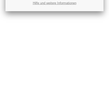
Lorem ipsum dolor sit amet:
Hilfe und weitere Informationen
24h
/ 365days
We offer support for our customers
Mon - Fri 8:00am - 5:00pm
(GMT +1)
Get in touch
Cybersteel Inc.
376-293 City Road, Suite 600
San Francisco, CA 94102
Have any questions?
+44 1234 567 890
Drop us a line