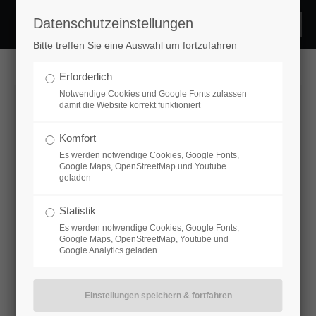
Datenschutzeinstellungen
Login
Bitte treffen Sie eine Auswahl um fortzufahren
Benutzername
Erforderlich
Notwendige Cookies und Google Fonts zulassen
damit die Website korrekt funktioniert
Passwort
Komfort
Es werden notwendige Cookies, Google Fonts,
Google Maps, OpenStreetMap und Youtube
geladen
Statistik
Anmelden
Es werden notwendige Cookies, Google Fonts,
Google Maps, OpenStreetMap, Youtube und
Google Analytics geladen
Register
|
Lost your password?
Support