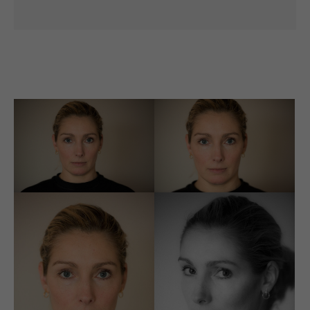
info@yourdomain.com
About us
Lorem ipsum dolor sit amet, consectetuer adipiscing
elit.
Aenean commodo ligula eget dolor. Aenean massa. Cum
sociis natoque penatibus et magnis dis parturient montes,
nascetur ridiculus mus. Donec quam felis, ultricies nec.